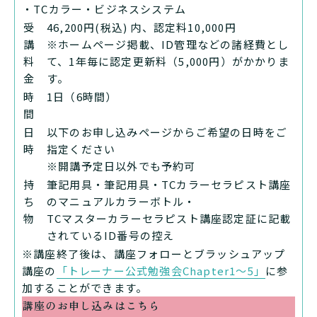
・TCカラー・ビジネスシステム
受
46,200円(税込) 内、認定料10,000円
講
※ホームページ掲載、ID管理などの諸経費とし
料
て、1年毎に認定更新料（5,000円）がかかりま
金
す。
時
1日（6時間）
間
日
以下のお申し込みページからご希望の日時をご
時
指定ください
※開講予定日以外でも予約可
持
筆記用具・筆記用具・TCカラーセラピスト講座
ち
のマニュアルカラーボトル・
物
TCマスターカラーセラピスト講座認定証に記載
されているID番号の控え
※講座終了後は、講座フォローとブラッシュアップ
講座の
「トレーナー公式勉強会Chapter1〜5」
に参
加することができます。
講座のお申し込みはこちら