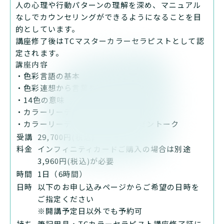
人の心理や行動パターンの理解を深め、マニュアル
なしでカウンセリングができるようになることを目
的としています。
講座修了後はTCマスターカラーセラピストとして認
定されます。
講座内容
・色彩言語の基本
・色彩連想から言葉を拡げるワーク
・14色の意味
・カラーリーディングの仕方
・カラーリーディング練習 ・プレゼントーク
受講
29,700円(税込)
料金
インフィニティカードご購入の場合は別途
3,960円(税込)が必要
時間
1日（6時間）
日時
以下のお申し込みページからご希望の日時を
ご指定ください
※開講予定日以外でも予約可
持ち
筆記用具・TCカラーセラピスト講座修了証に