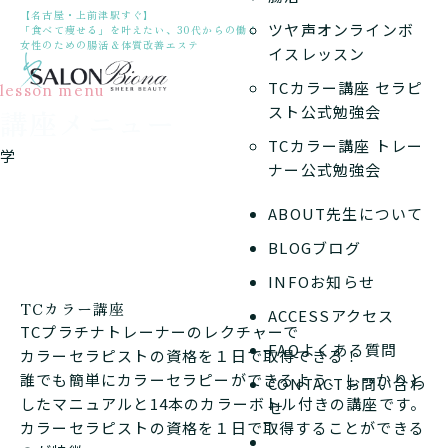
【名古屋・上前津駅すぐ】
ツヤ声オンラインボ
「食べて痩せる」を叶えたい、30代からの働く
女性のための腸活＆体質改善エステ
イスレッスン
TCカラー講座 セラピ
lesson menu
スト公式勉強会
講座メニュー
TCカラー講座 トレー
学
ナー公式勉強会
ABOUT
先生について
BLOG
ブログ
INFO
お知らせ
TCカラー講座
ACCESS
アクセス
TCプラチナトレーナーのレクチャーで
FAQ
よくある質問
カラーセラピストの資格を１日で取得できる！
誰でも簡単にカラーセラピーができるよう、しっかりと
CONTACT
お問い合わ
したマニュアルと14本のカラーボトル付きの講座です。
せ
カラーセラピストの資格を１日で取得することができる