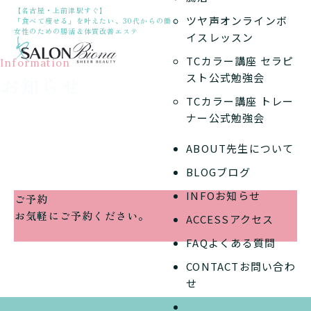
【名古屋・上前津駅すぐ】
ツヤ声オンラインボ
「食べて痩せる」を叶えたい、30代からの働く
女性のための腸活＆体質改善エステ
イスレッスン
TCカラー講座 セラピ
Information
スト公式勉強会
お知らせ
TCカラー講座 トレー
ナー公式勉強会
ABOUT
先生について
BLOG
ブログ
INFO
お知らせ
ご予約
お気軽にご予約ください。
ACCESS
アクセス
FAQ
よくある質問
CONTACT
お問い合わ
せ