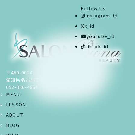
Follow Us
instagram_id
x_id
youtube_id
tiktok_id
〒460-0014
愛知県名古屋市中区富士見町6−5
052-880-4864
MENU
LESSON
ABOUT
BLOG