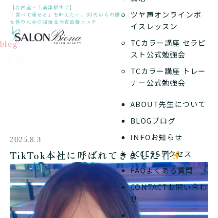
【名古屋・上前津駅すぐ】
ツヤ声オンラインボ
「食べて痩せる」を叶えたい、30代からの働く
女性のための腸活＆体質改善エステ
イスレッスン
TCカラー講座 セラピ
blog
スト公式勉強会
ブログ
TCカラー講座 トレー
ナー公式勉強会
ABOUT
先生について
BLOG
ブログ
INFO
お知らせ
2025.8.3
TikTok本社に呼ばれてきました
ACCESS
アクセス
FAQ
よくある質問
CONTACT
お問い合わ
せ