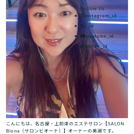
Follow Us
instagram_id
x_id
youtube_id
tiktok_id
こんにちは、名古屋・上前津のエステサロン【SALON
Biona（サロンビオーナ）】オーナーの美湖です。