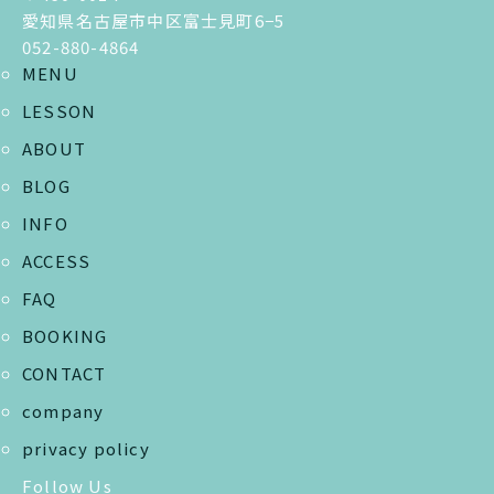
愛知県名古屋市中区富士見町6−5
052-880-4864
MENU
LESSON
ABOUT
BLOG
INFO
ACCESS
FAQ
BOOKING
CONTACT
company
privacy policy
Follow Us