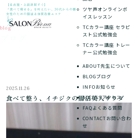
【名古屋・上前津駅すぐ】
ツヤ声オンラインボ
「食べて痩せる」を叶えたい、30代からの働く
女性のための腸活＆体質改善エステ
イスレッスン
TCカラー講座 セラピ
blog
スト公式勉強会
ブログ
TCカラー講座 トレー
ナー公式勉強会
ABOUT
先生について
BLOG
ブログ
INFO
お知らせ
2025.11.26
食べて整う、イチジクの腸活美人サラダ
ACCESS
アクセス
FAQ
よくある質問
CONTACT
お問い合わ
せ