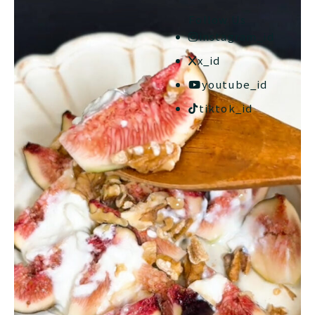
Follow Us
instagram_id
x_id
youtube_id
tiktok_id