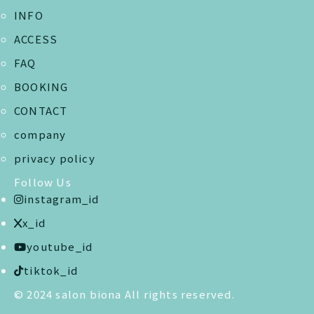
INFO
ACCESS
FAQ
BOOKING
CONTACT
company
privacy policy
Follow Us
instagram_id
x_id
youtube_id
tiktok_id
© 2024 salon biona All rights reserved.