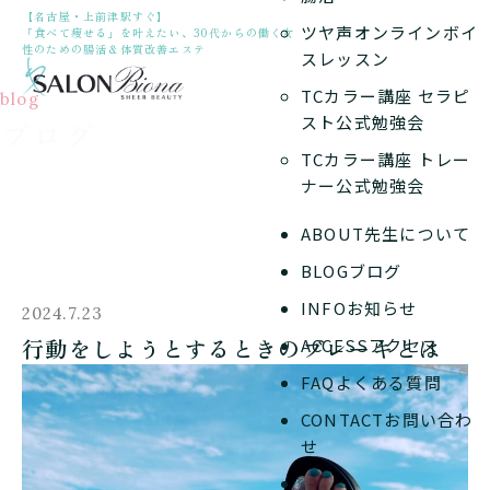
【名古屋・上前津駅すぐ】
ツヤ声オンラインボイ
「食べて痩せる」を叶えたい、30代からの働く女
性のための腸活＆体質改善エステ
スレッスン
TCカラー講座 セラピ
blog
スト公式勉強会
ブログ
TCカラー講座 トレー
ナー公式勉強会
ABOUT
先生について
BLOG
ブログ
INFO
お知らせ
2024.7.23
行動をしようとするときのブレーキとは
ACCESS
アクセス
FAQ
よくある質問
CONTACT
お問い合わ
せ