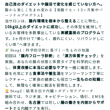
自己流のダイエットや腸活で変化を感じていない方へ。
腸から美しく生まれ変わる【美腸リセット3ヶ月集中パ
ーソナルプログラム】
当サロンは、
腸内環境を根本から整える
ことに特化。
10kg以上のダイエットに成功
し、その体型を維持して
いるお客様を多数輩出している
実績重視のプログラム
で
す。3ヶ月かけて“美しく、疲れにくい、リバウンドしに
くい体”へ導きます。
Step1：科学的分析に基づく一生ものの知識
初回は「
腸内フローラ診断
」と「
漢方体質チェック
」を
実施。あなたの腸の状態と体質タイプを科学的に分析
し、
体質改善に本当に必要なケア
を一緒に確認します。
腸を元気にする
食事法や養生法
をマンツーマンで丁寧に
レクチャー。ご家族の健康にも役立つ
一生ものの知識
と
して、無理なく確実に腸活を習慣化します。
Step2：結果を出す内臓＋ボディWアプローチ
施術では、ラジオ波、キャビテーション、吸引、EMSを
組み合わせ、
名古屋
では珍しい
腸の働きを内側からサポ
ート
する内臓ケアを実行。