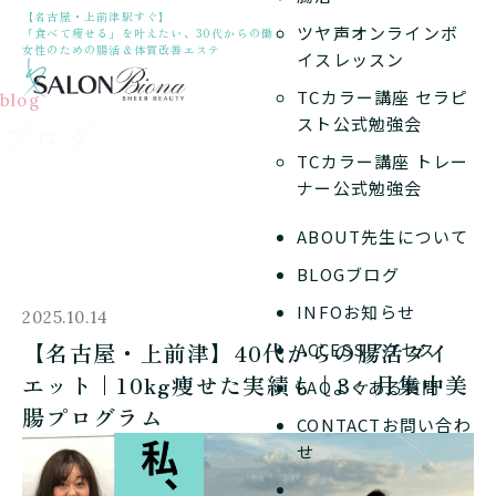
【名古屋・上前津駅すぐ】
ツヤ声オンラインボ
「食べて痩せる」を叶えたい、30代からの働く
女性のための腸活＆体質改善エステ
イスレッスン
TCカラー講座 セラピ
blog
スト公式勉強会
ブログ
TCカラー講座 トレー
ナー公式勉強会
ABOUT
先生について
BLOG
ブログ
INFO
お知らせ
2025.10.14
【名古屋・上前津】40代からの腸活ダイ
ACCESS
アクセス
エット｜10kg痩せた実績も｜3ヶ月集中美
FAQ
よくある質問
腸プログラム
CONTACT
お問い合わ
せ