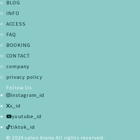
BLOG
INFO
ACCESS
FAQ
BOOKING
CONTACT
company
privacy policy
Follow Us
instagram_id
x_id
youtube_id
tiktok_id
© 2024 salon biona All rights reserved.