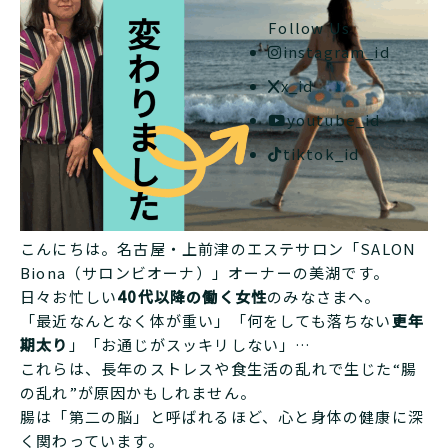
Follow Us
instagram_id
x_id
youtube_id
tiktok_id
こんにちは。名古屋・上前津のエステサロン「SALON
Biona（サロンビオーナ）」オーナーの美湖です。
日々お忙しい
40代以降の働く女性
のみなさまへ。
「最近なんとなく体が重い」「何をしても落ちない
更年
期太り
」「お通じがスッキリしない」…
これらは、長年のストレスや食生活の乱れで生じた“腸
の乱れ”が原因かもしれません。
腸は「第二の脳」と呼ばれるほど、心と身体の健康に深
く関わっています。