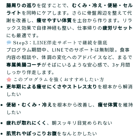
腸周りの巡り
を促すことで、
むくみ・冷え・便秘・セル
ライト
を同時にケアします。さらに骨盤周辺を整えて代
謝を改善し、
痩せやすい体質
を土台から作ります。リラ
ックス効果で自律神経も整い、仕事帰りの
疲労リセット
にも最適です。
Step3：LINE伴走サポートで継続を徹底
プログラム期間中、LINEでのサポートは無制限。食事
内容の相談や、体調の変化へのアドバイスなど、まるで
専属美腸コーチ
がそばにいるような安心感で、3ヶ月間
しっかり伴走します。
このプログラムを強くおすすめしたい方
更年期による痩せにくさやストレス太り
を根本から解消
したい
便秘・むくみ・冷え
を根本から改善し、
痩せ体質
を維持
したい
疲れが取れにくく
、朝スッキリ目覚められない
肌荒れやぽっこりお腹
をなんとかしたい