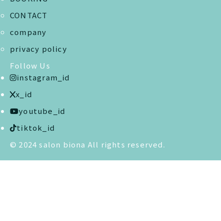
CONTACT
company
privacy policy
Follow Us
instagram_id
x_id
youtube_id
tiktok_id
© 2024 salon biona All rights reserved.