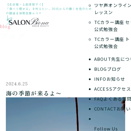
【名古屋・上前津駅すぐ】
ツヤ声オンライ
「食べて痩せる」を叶えたい、30代からの働く女性のため
レッスン
の腸活＆体質改善エステ
TCカラー講座 
blog
公式勉強会
ブログ
TCカラー講座 
公式勉強会
ABOUT
先生につ
BLOG
ブログ
INFO
お知らせ
2024.6.25
ACCESS
アクセス
海の季節が来るよ〜
FAQ
よくある質
CONTACT
お問い
Follow Us