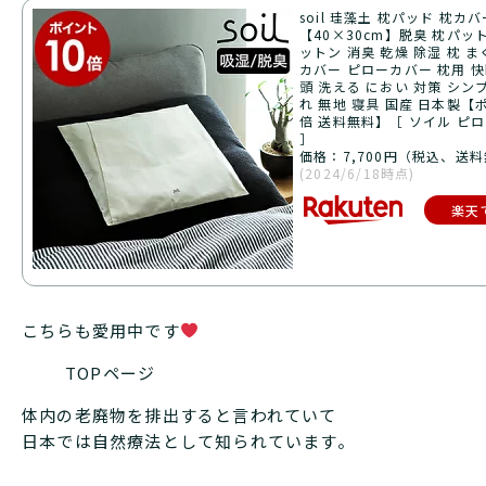
soil 珪藻土 枕パッド 枕カバ
【40×30cm】脱臭 枕パット
ットン 消臭 乾燥 除湿 枕 ま
カバー ピローカバー 枕用 快
頭 洗える におい 対策 シン
れ 無地 寝具 国産 日本製【
倍 送料無料】［ ソイル ピ
］
価格：7,700円（税込、送料
(2024/6/18時点)
楽天
こちらも愛用中です
TOPページ
体内の老廃物を排出すると言われていて
日本では自然療法として知られています。