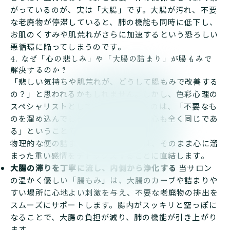
がっているのが、実は「大腸」です。大腸が汚れ、不要
な老廃物が停滞していると、肺の機能も同時に低下し、
お肌のくすみや肌荒れがさらに加速するという恐ろしい
悪循環に陥ってしまうのです。
4. なぜ「心の悲しみ」や「大腸の詰まり」が腸もみで
解決するのか？
「悲しい気持ちや肌荒れが、どうして腸もみで改善する
の？」と思われるかもしれません。しかし、色彩心理の
スペシャリストとして、確実と言えるのは、「不要なも
のを溜め込んでしまう性質は、大腸も心も全く同じであ
る」ということです。
物理的な便の詰まりを解消することは、そのまま心に溜
まった重い感情をデトックスすることに直結します。
大腸の滞りを丁寧に流し、内側から浄化する
当サロン
の温かく優しい「腸もみ」は、大腸のカーブや詰まりや
すい場所に心地よい刺激を与え、不要な老廃物の排出を
スムーズにサポートします。腸内がスッキリと空っぽに
なることで、大腸の負担が減り、肺の機能が引き上がり
ます。