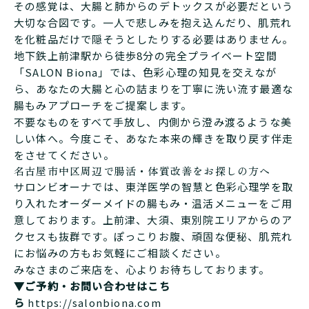
その感覚は、大腸と肺からのデトックスが必要だという
大切な合図です。一人で悲しみを抱え込んだり、肌荒れ
を化粧品だけで隠そうとしたりする必要はありません。
地下鉄上前津駅から徒歩8分の完全プライベート空間
「SALON Biona」では、色彩心理の知見を交えなが
ら、あなたの大腸と心の詰まりを丁寧に洗い流す最適な
腸もみアプローチをご提案します。
不要なものをすべて手放し、内側から澄み渡るような美
しい体へ。今度こそ、あなた本来の輝きを取り戻す伴走
をさせてください。
名古屋市中区周辺で腸活・体質改善をお探しの方へ
サロンビオーナでは、東洋医学の智慧と色彩心理学を取
り入れたオーダーメイドの腸もみ・温活メニューをご用
意しております。上前津、大須、東別院エリアからのア
クセスも抜群です。ぽっこりお腹、頑固な便秘、肌荒れ
にお悩みの方もお気軽にご相談ください。
みなさまのご来店を、心よりお待ちしております。
▼ご予約・お問い合わせはこち
ら
https://salonbiona.com