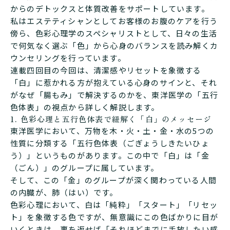
からのデトックスと体質改善をサポートしています。
私はエステティシャンとしてお客様のお腹のケアを行う
傍ら、色彩心理学のスペシャリストとして、日々の生活
で何気なく選ぶ「色」から心身のバランスを読み解くカ
ウンセリングを行っています。
連載四回目の今回は、清潔感やリセットを象徴する
「白」に惹かれる方が抱えている心身のサインと、それ
がなぜ「腸もみ」で解決するのかを、東洋医学の「五行
色体表」の視点から詳しく解説します。
1. 色彩心理と五行色体表で紐解く「白」のメッセージ
東洋医学において、万物を木・火・土・金・水の5つの
性質に分類する「五行色体表（ごぎょうしきたいひょ
う）」というものがあります。この中で「白」は「金
（ごん）」のグループに属しています。
そして、この「金」のグループが深く関わっている人間
の内臓が、肺（はい）です。
色彩心理において、白は「純粋」「スタート」「リセッ
ト」を象徴する色ですが、無意識にこの色ばかりに目が
いくときは、裏を返せば「それほどまでに手放したい感