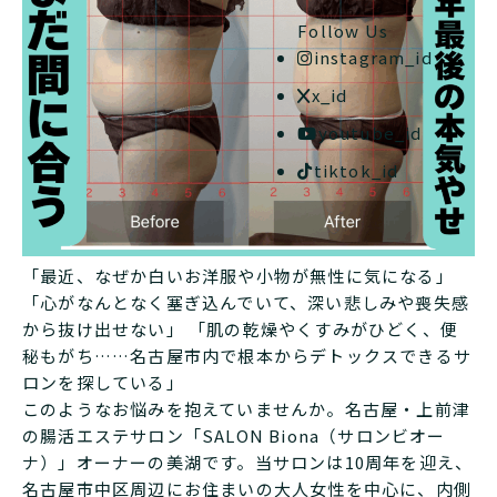
Follow Us
instagram_id
x_id
youtube_id
tiktok_id
「最近、なぜか白いお洋服や小物が無性に気になる」
「心がなんとなく塞ぎ込んでいて、深い悲しみや喪失感
から抜け出せない」 「肌の乾燥やくすみがひどく、便
秘もがち……名古屋市内で根本からデトックスできるサ
ロンを探している」
このようなお悩みを抱えていませんか。名古屋・上前津
の腸活エステサロン「SALON Biona（サロンビオー
ナ）」オーナーの美湖です。当サロンは10周年を迎え、
名古屋市中区周辺にお住まいの大人女性を中心に、内側