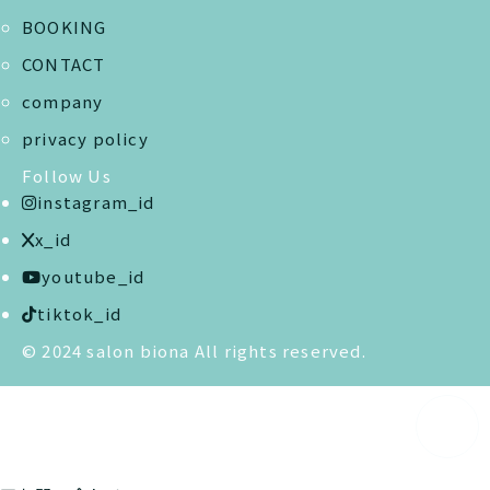
BOOKING
CONTACT
company
privacy policy
Follow Us
instagram_id
x_id
youtube_id
tiktok_id
© 2024 salon biona All rights reserved.