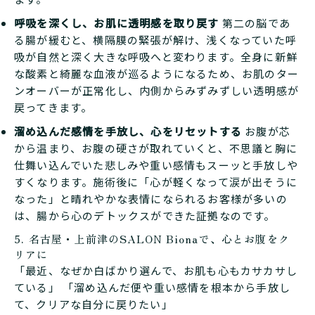
呼吸を深くし、お肌に透明感を取り戻す
第二の脳であ
る腸が緩むと、横隔膜の緊張が解け、浅くなっていた呼
吸が自然と深く大きな呼吸へと変わります。全身に新鮮
な酸素と綺麗な血液が巡るようになるため、お肌のター
ンオーバーが正常化し、内側からみずみずしい透明感が
戻ってきます。
溜め込んだ感情を手放し、心をリセットする
お腹が芯
から温まり、お腹の硬さが取れていくと、不思議と胸に
仕舞い込んでいた悲しみや重い感情もスーッと手放しや
すくなります。施術後に「心が軽くなって涙が出そうに
なった」と晴れやかな表情になられるお客様が多いの
は、腸から心のデトックスができた証拠なのです。
5. 名古屋・上前津のSALON Bionaで、心とお腹をク
リアに
「最近、なぜか白ばかり選んで、お肌も心もカサカサし
ている」 「溜め込んだ便や重い感情を根本から手放し
て、クリアな自分に戻りたい」