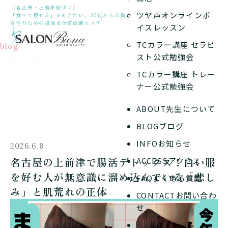
【名古屋・上前津駅すぐ】
ツヤ声オンラインボ
「食べて痩せる」を叶えたい、30代からの働く
女性のための腸活＆体質改善エステ
イスレッスン
TCカラー講座 セラピ
blog
スト公式勉強会
ブログ
TCカラー講座 トレー
ナー公式勉強会
ABOUT
先生について
BLOG
ブログ
INFO
お知らせ
2026.6.8
名古屋の上前津で腸活デトックス！白い服
ACCESS
アクセス
を好む人が無意識に溜め込んでいる「悲し
FAQ
よくある質問
み」と肌荒れの正体
CONTACT
お問い合わ
せ