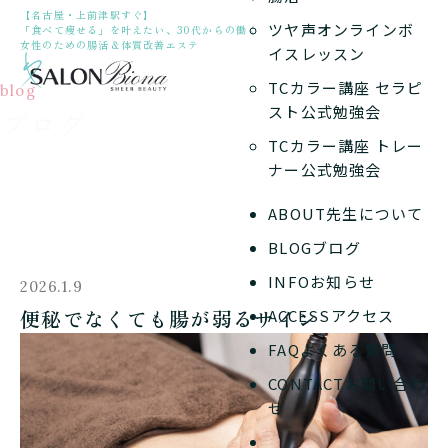
【名古屋・上前津駅すぐ】
ツヤ声オンラインボ
「食べて痩せる」を叶えたい、30代からの働く
女性のための腸活＆体質改善エステ
イスレッスン
TCカラー講座 セラピ
blog
スト公式勉強会
ブログ
TCカラー講座 トレー
ナー公式勉強会
ABOUT
先生について
BLOG
ブログ
INFO
お知らせ
2026.1.9
便秘でなくても腸が弱るサイン
ACCESS
アクセス
FAQ
よくある質問
CONTACT
お問い合わ
せ