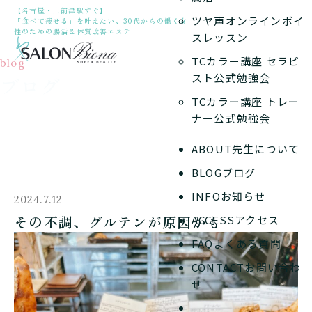
【名古屋・上前津駅すぐ】
ツヤ声オンラインボイ
「食べて痩せる」を叶えたい、30代からの働く女
性のための腸活＆体質改善エステ
スレッスン
TCカラー講座 セラピ
blog
スト公式勉強会
ブログ
TCカラー講座 トレー
ナー公式勉強会
ABOUT
先生について
BLOG
ブログ
INFO
お知らせ
2024.7.12
その不調、グルテンが原因かも
ACCESS
アクセス
FAQ
よくある質問
CONTACT
お問い合わ
せ