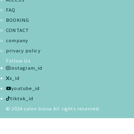
FAQ
BOOKING
CONTACT
company
privacy policy
Follow Us
instagram_id
x_id
youtube_id
tiktok_id
© 2024 salon biona All rights reserved.