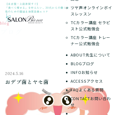
【名古屋・上前津駅すぐ】
ツヤ声オンラインボイ
「食べて痩せる」を叶えたい、30代からの働く女
性のための腸活＆体質改善エステ
スレッスン
TCカラー講座 セラピ
blog
スト公式勉強会
ブログ
TCカラー講座 トレー
ナー公式勉強会
ABOUT
先生について
BLOG
ブログ
INFO
お知らせ
2024.5.16
おデブ菌とヤセ菌
ACCESS
アクセス
FAQ
よくある質問
CONTACT
お問い合わ
せ