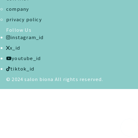
company
privacy policy
Follow Us
instagram_id
x_id
youtube_id
tiktok_id
© 2024 salon biona All rights reserved.